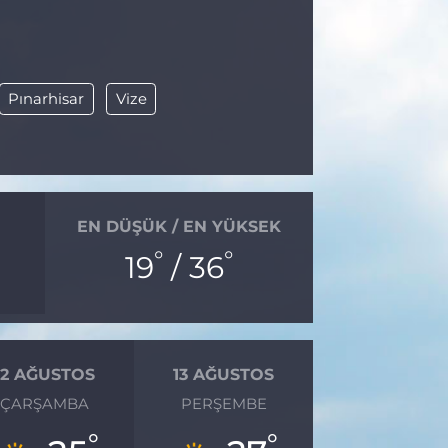
Pınarhisar
Vize
EN DÜŞÜK / EN YÜKSEK
°
°
19
/ 36
12 AĞUSTOS
13 AĞUSTOS
ÇARŞAMBA
PERŞEMBE
°
°