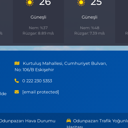
26
25
Güneşli
Güneşli
Nem: %37
Nem: %48
/s
Rüzgar: 8.89 m/s
Rüzgar: 7.39 m/s
R
Kurtuluş Mahallesi, Cumhuriyet Bulvarı,
No: 106/B Eskişehir
0 222 230 5353
[email protected]
ilde
Odunpazarı Hava Durumu
Odunpazarı Trafik Yoğunl
Haritası