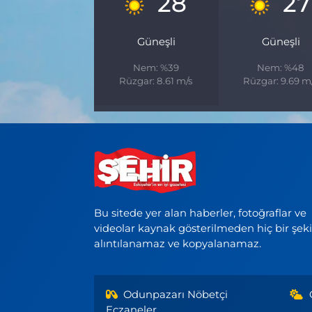
28
27
Güneşli
Güneşli
Nem: %39
Nem: %48
Rüzgar: 8.61 m/s
Rüzgar: 9.69 m
Bu sitede yer alan haberler, fotoğraflar ve
videolar kaynak gösterilmeden hiç bir şek
alıntılanamaz ve kopyalanamaz.
Odunpazarı Nöbetçi
Eczaneler