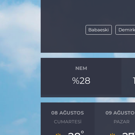
BÖLGE
YAŞAM
Babaeski
Demirk
DÜNYA
GENEL
NEM
GÜNCEL
%28
RESMİ İLAN
08 AĞUSTOS
09 AĞUSTO
CUMARTESI
PAZAR
°