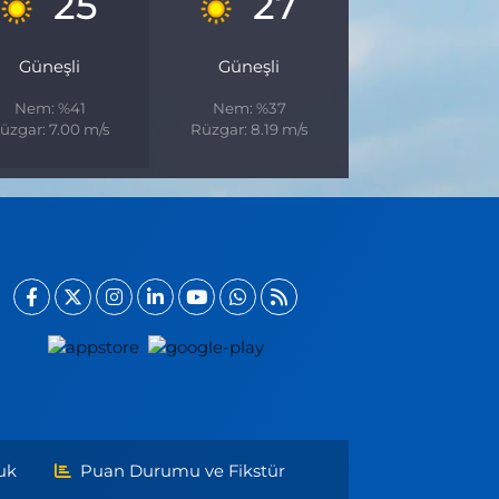
25
27
Güneşli
Güneşli
Nem: %41
Nem: %37
üzgar: 7.00 m/s
Rüzgar: 8.19 m/s
uk
Puan Durumu ve Fikstür