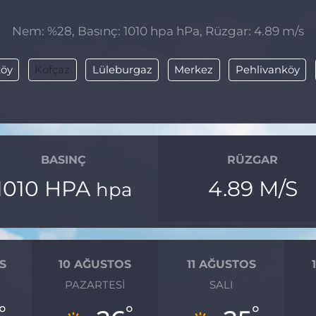
Nem: %28, Basınç: 1010 hpa hPa, Rüzgar: 4.89 m/s
öy
Kofçaz
Lüleburgaz
Merkez
Pehlivanköy
BASINÇ
RÜZGAR
1010 HPA
4.89 M/S
hpa
S
10 AĞUSTOS
11 AĞUSTOS
PAZARTESI
SALI
°
°
°