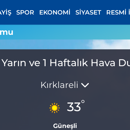
AYİŞ
SPOR
EKONOMİ
SİYASET
RESMİ 
umu
Yarın ve 1 Haftalık Hava
Kırklareli
°
33
Güneşli