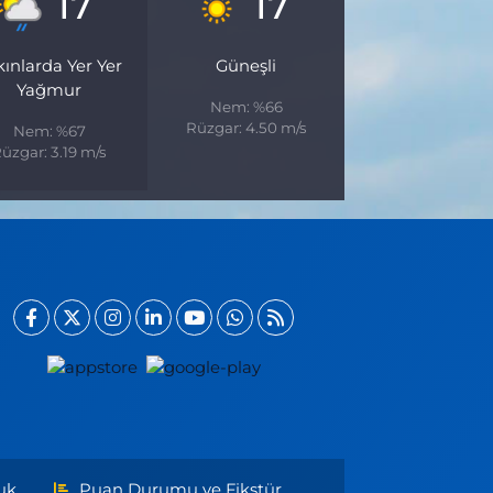
17
17
kınlarda Yer Yer
Güneşli
Yağmur
Nem: %66
Rüzgar: 4.50 m/s
Nem: %67
üzgar: 3.19 m/s
uk
Puan Durumu ve Fikstür