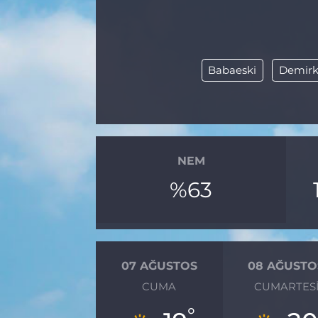
BÖLGE
YAŞAM
Babaeski
Demirk
DÜNYA
GENEL
NEM
GÜNCEL
%63
RESMİ İLAN
07 AĞUSTOS
08 AĞUSTO
CUMA
CUMARTES
°