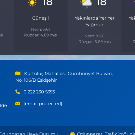
18
18
Güneşli
Yakınlarda Yer Yer
Ya
Yağmur
Nem: %61
/s
Rüzgar: 4.69 m/s
Nem: %60
Rüzgar: 5.69 m/s
R
Kurtuluş Mahallesi, Cumhuriyet Bulvarı,
No: 106/B Eskişehir
0 222 230 5353
[email protected]
ilde
Odunpazarı Hava Durumu
Odunpazarı Trafik Yoğunl