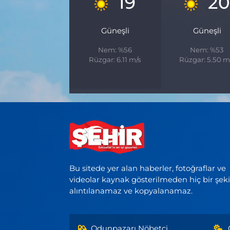
19
20
Güneşli
Güneşli
Nem: %56
Nem: %53
Rüzgar: 6.11 m/s
Rüzgar: 5.50 m
Bu sitede yer alan haberler, fotoğraflar ve
videolar kaynak gösterilmeden hiç bir şek
alıntılanamaz ve kopyalanamaz.
Odunpazarı Nöbetçi