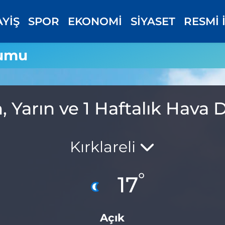
AYİŞ
SPOR
EKONOMİ
SİYASET
RESMİ 
rumu
n, Yarın ve 1 Haftalık Hav
Kırklareli
°
17
Açık