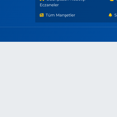
Eczaneler
Tüm Manşetler
S