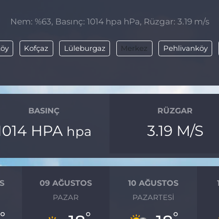
Nem: %63, Basınç: 1014 hpa hPa, Rüzgar: 3.19 m/s
öy
Kofçaz
Lüleburgaz
Merkez
Pehlivanköy
BASINÇ
RÜZGAR
1014 HPA
3.19 M/S
hpa
S
09 AĞUSTOS
10 AĞUSTOS
I
PAZAR
PAZARTESI
°
°
°