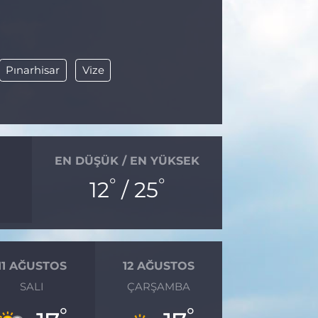
Pınarhisar
Vize
EN DÜŞÜK / EN YÜKSEK
°
°
12
/ 25
11 AĞUSTOS
12 AĞUSTOS
SALI
ÇARŞAMBA
°
°