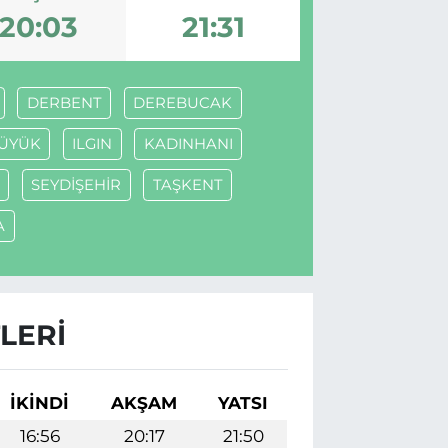
20:03
21:31
DERBENT
DEREBUCAK
ÜYÜK
ILGIN
KADINHANI
SEYDİŞEHİR
TAŞKENT
A
LERI
İKINDI
AKŞAM
YATSI
16:56
20:17
21:50