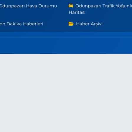
Odunpazarı Hava Durumu
Odunpazarı Trafik Yoğunl
Haritası
on Dakika Haberleri
Haber Arşivi