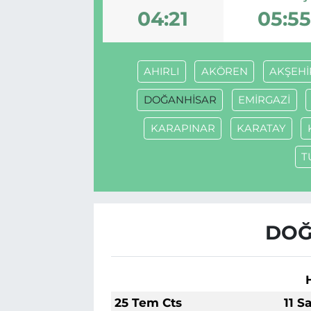
04:21
05:5
BÖLGE
YAŞAM
AHIRLI
AKÖREN
AKŞEHİ
DÜNYA
DOĞANHİSAR
EMİRGAZİ
KARAPINAR
KARATAY
GENEL
T
GÜNCEL
RESMİ İLAN
DOĞ
25 Tem Cts
11 S