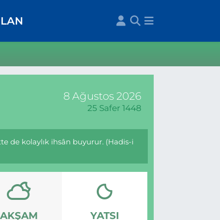
İLAN
8 Ağustos 2026
25 Safer 1448
te de kolaylık ihsân buyurur. (Hadis-i
AKŞAM
YATSI