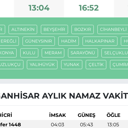
5
13:04
16:52
R
ALTINEKİN
BEYŞEHİR
BOZKIR
CİHANBEYLİ
EREĞLİ
GÜNEYSINIR
HADİM
HALKAPINAR
H
KONYA
KULU
MERAM
SARAYÖNÜ
SELÇUKLU
UZLUKÇU
YALIHÜYÜK
YUNAK
ÇELTİK
ÇUMR
ANHİSAR AYLIK NAMAZ VAKIT
HİCRİ
İMSAK
GÜNEŞ
ÖĞLE
afer 1448
04:03
05:43
13:05