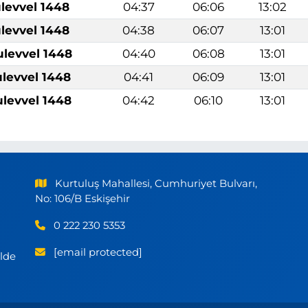
levvel 1448
04:37
06:06
13:02
levvel 1448
04:38
06:07
13:01
ulevvel 1448
04:40
06:08
13:01
ulevvel 1448
04:41
06:09
13:01
ulevvel 1448
04:42
06:10
13:01
Kurtuluş Mahallesi, Cumhuriyet Bulvarı,
No: 106/B Eskişehir
0 222 230 5353
[email protected]
ilde