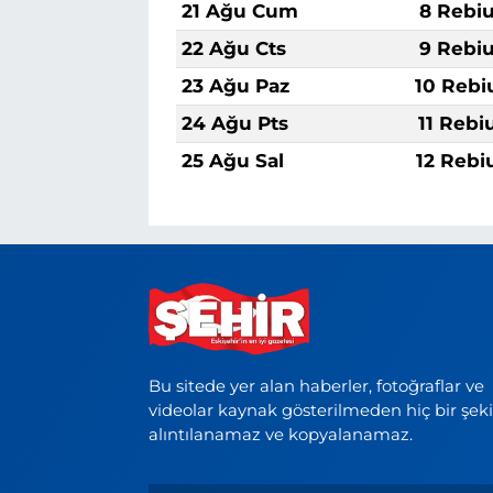
21 Ağu Cum
8 Rebiu
22 Ağu Cts
9 Rebiu
23 Ağu Paz
10 Rebi
24 Ağu Pts
11 Rebi
25 Ağu Sal
12 Rebi
Bu sitede yer alan haberler, fotoğraflar ve
videolar kaynak gösterilmeden hiç bir şek
alıntılanamaz ve kopyalanamaz.