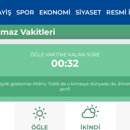
AYİŞ
SPOR
EKONOMİ
SİYASET
RESMİ 
maz Vakitleri
ÖĞLE VAKTINE KALAN SÜRE
00:31
laylık gösterirse Allâhü Teâlâ da o kimseye dünyada da, âhiret
şerif)
ÖĞLE
İKINDI