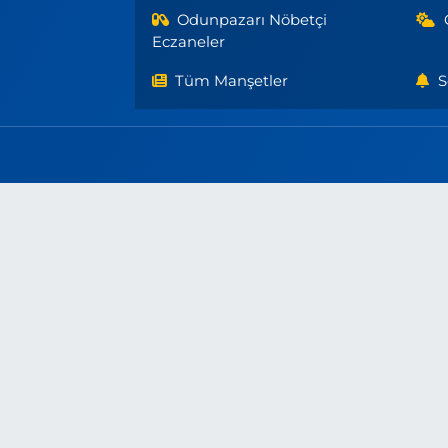
Odunpazarı Nöbetçi
Eczaneler
Tüm Manşetler
S