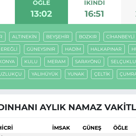
ÖĞLE
İKINDI
13:02
16:51
R
ALTINEKİN
BEYŞEHİR
BOZKIR
CİHANBEYLİ
EREĞLİ
GÜNEYSINIR
HADİM
HALKAPINAR
H
KONYA
KULU
MERAM
SARAYÖNÜ
SELÇUKLU
UZLUKÇU
YALIHÜYÜK
YUNAK
ÇELTİK
ÇUMR
DINHANI AYLIK NAMAZ VAKITL
HİCRİ
İMSAK
GÜNEŞ
ÖĞLE