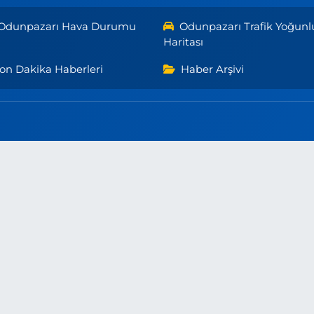
Odunpazarı Hava Durumu
Odunpazarı Trafik Yoğunl
Haritası
on Dakika Haberleri
Haber Arşivi