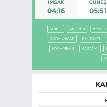
İMSAK
GÜNEŞ
BÖLGE
04:16
05:51
YAŞAM
AHIRLI
AKÖREN
AKŞEHİ
DÜNYA
DOĞANHİSAR
EMİRGAZİ
GENEL
KARAPINAR
KARATAY
GÜNCEL
T
RESMİ İLAN
KA