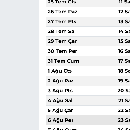
25 Tem Cts
11 S
26 Tem Paz
12 S
27 Tem Pts
13 S
28 Tem Sal
14 S
29 Tem Çar
15 S
30 Tem Per
16 S
31 Tem Cum
17 S
1 Ağu Cts
18 S
2 Ağu Paz
19 S
3 Ağu Pts
20 S
4 Ağu Sal
21 S
5 Ağu Çar
22 S
6 Ağu Per
23 S
7 Ağu Cum
24 S