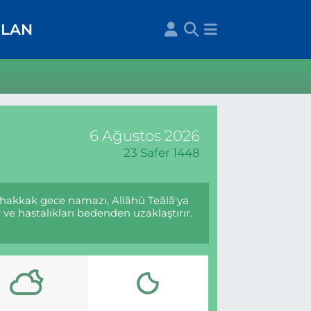
İLAN
6 Ağustos 2026
23 Safer 1448
uhakkak gece namazı, Allâhü Teâlâ'ya
ve hastalıkları bedenden uzaklaştırır.