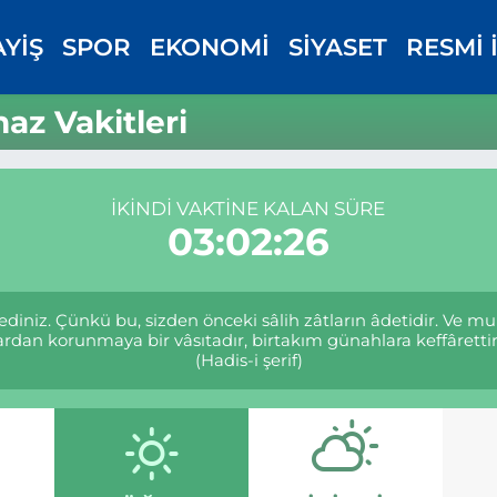
AYİŞ
SPOR
EKONOMİ
SİYASET
RESMİ 
z Vakitleri
İKINDI VAKTINE KALAN SÜRE
03:02:25
niz. Çünkü bu, sizden önceki sâlih zâtların âdetidir. Ve m
an korunmaya bir vâsıtadır, birtakım günahlara keffârettir 
(Hadis-i şerif)