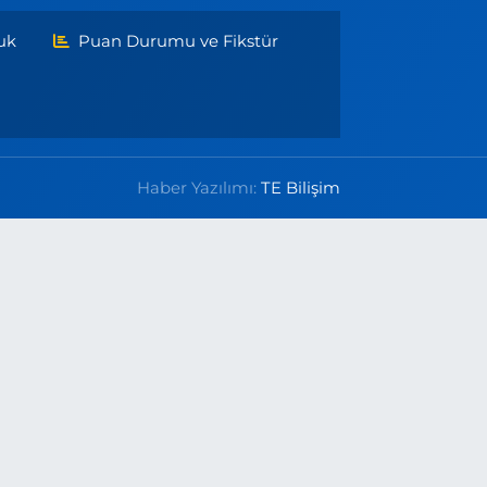
uk
Puan Durumu ve Fikstür
Haber Yazılımı:
TE Bilişim