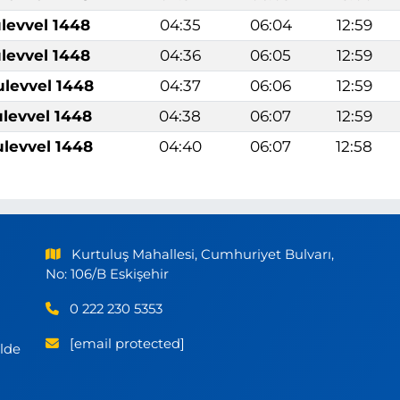
levvel 1448
04:35
06:04
12:59
levvel 1448
04:36
06:05
12:59
ulevvel 1448
04:37
06:06
12:59
ulevvel 1448
04:38
06:07
12:59
ulevvel 1448
04:40
06:07
12:58
Kurtuluş Mahallesi, Cumhuriyet Bulvarı,
No: 106/B Eskişehir
0 222 230 5353
[email protected]
ilde