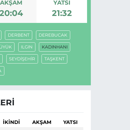
AKŞAM
YATSI
20:04
21:32
DERBENT
DEREBUCAK
ÜYÜK
ILGIN
KADINHANI
SEYDİŞEHİR
TAŞKENT
A
ERI
İKINDI
AKŞAM
YATSI