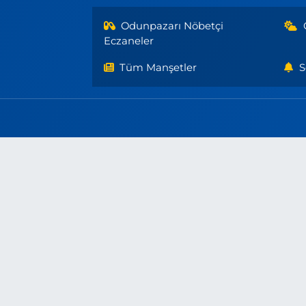
Odunpazarı Nöbetçi
Eczaneler
Tüm Manşetler
S