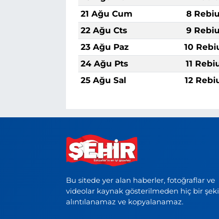
21 Ağu Cum
8 Rebiu
22 Ağu Cts
9 Rebiu
23 Ağu Paz
10 Rebi
24 Ağu Pts
11 Rebi
25 Ağu Sal
12 Rebi
Bu sitede yer alan haberler, fotoğraflar ve
videolar kaynak gösterilmeden hiç bir şek
alıntılanamaz ve kopyalanamaz.