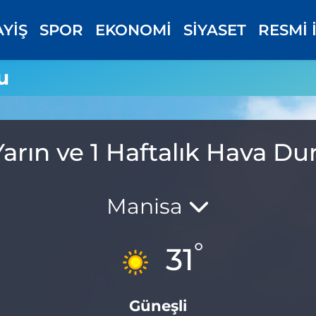
AYİŞ
SPOR
EKONOMİ
SİYASET
RESMİ 
u
arın ve 1 Haftalık Hava 
Manisa
°
31
Güneşli