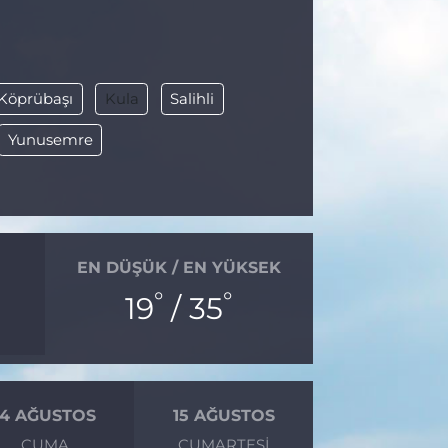
Köprübaşı
Kula
Salihli
Yunusemre
EN DÜŞÜK / EN YÜKSEK
°
°
19
/ 35
14 AĞUSTOS
15 AĞUSTOS
CUMA
CUMARTESI