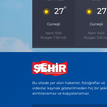
°
27
27
Güneşli
Güneşli
Nem: %39
Nem: %40
Rüzgar: 7.50 m/s
Rüzgar: 3.61 m
Bu sitede yer alan haberler, fotoğraflar ve
videolar kaynak gösterilmeden hiç bir şek
alıntılanamaz ve kopyalanamaz.