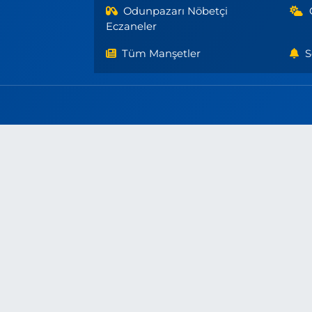
Odunpazarı Nöbetçi
Eczaneler
Tüm Manşetler
S