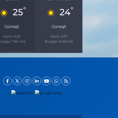
°
°
25
24
Güneşli
Güneşli
Nem: %32
Nem: %37
üzgar: 7.81 m/s
Rüzgar: 6.69 m/s