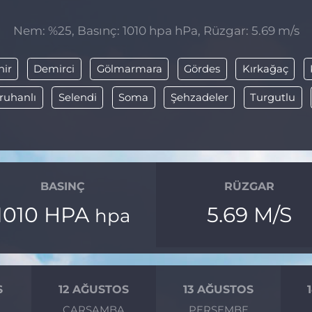
Nem: %25, Basınç: 1010 hpa hPa, Rüzgar: 5.69 m/s
hir
Demirci
Gölmarmara
Gördes
Kırkağaç
ruhanlı
Selendi
Soma
Şehzadeler
Turgutlu
BASINÇ
RÜZGAR
1010 HPA
5.69 M/S
hpa
S
12 AĞUSTOS
13 AĞUSTOS
ÇARŞAMBA
PERŞEMBE