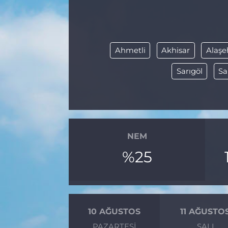
BÖLGE
YAŞAM
Ahmetli
Akhisar
Alaşe
DÜNYA
Sarıgöl
Sa
GENEL
GÜNCEL
NEM
RESMİ İLAN
%25
10 AĞUSTOS
11 AĞUSTO
PAZARTESI
SALI