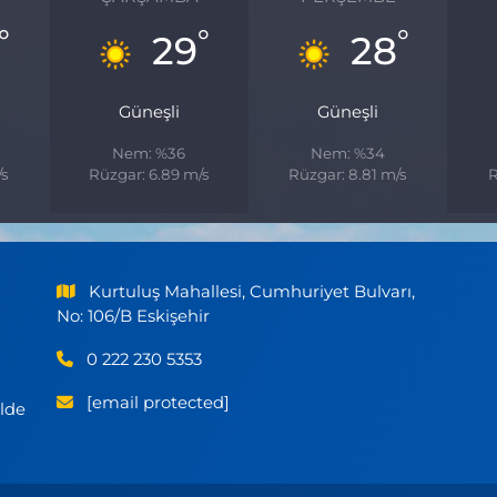
°
°
°
29
28
Güneşli
Güneşli
Nem: %36
Nem: %34
/s
Rüzgar: 6.89 m/s
Rüzgar: 8.81 m/s
R
Kurtuluş Mahallesi, Cumhuriyet Bulvarı,
No: 106/B Eskişehir
0 222 230 5353
[email protected]
ilde