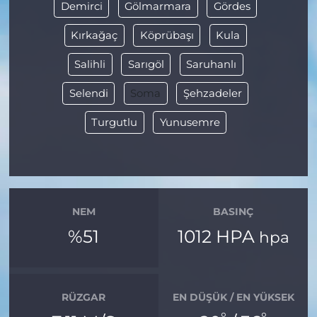
Demirci
Gölmarmara
Gördes
Kırkağaç
Köprübaşı
Kula
Salihli
Sarıgöl
Saruhanlı
Selendi
Soma
Şehzadeler
Turgutlu
Yunusemre
NEM
BASINÇ
%51
1012 HPA
hpa
RÜZGAR
EN DÜŞÜK / EN YÜKSEK