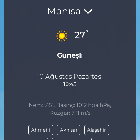
Manisa
BÖLGE
YAŞAM
°
27
DÜNYA
Güneşli
GENEL
GÜNCEL
10 Ağustos Pazartesi
10:45
RESMİ İLAN
Nem: %51, Basınç: 1012 hpa hPa,
Rüzgar: 7.11 m/s
Ahmetli
Akhisar
Alaşehir