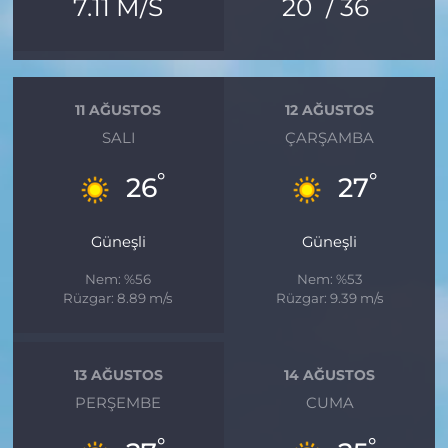
°
°
7.11 M/S
20
/ 36
11 AĞUSTOS
12 AĞUSTOS
SALI
ÇARŞAMBA
°
°
26
27
Güneşli
Güneşli
Nem: %56
Nem: %53
Rüzgar: 8.89 m/s
Rüzgar: 9.39 m/s
13 AĞUSTOS
14 AĞUSTOS
PERŞEMBE
CUMA
°
°