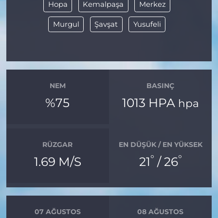
Hopa
Kemalpaşa
Merkez
Murgul
Şavşat
Yusufeli
NEM
BASINÇ
%75
1013 HPA
hpa
RÜZGAR
EN DÜŞÜK / EN YÜKSEK
°
°
1.69 M/S
21
/ 26
07 AĞUSTOS
08 AĞUSTOS