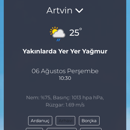
Artvin
BÖLGE
YAŞAM
°
25
DÜNYA
Yakınlarda Yer Yer Yağmur
GENEL
GÜNCEL
06 Ağustos Perşembe
10:30
RESMİ İLAN
Nem: %75, Basınç: 1013 hpa hPa,
Rüzgar: 1.69 m/s
Ardanuç
Arhavi
Borçka