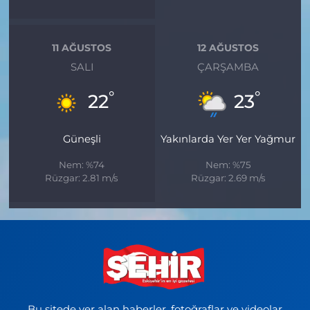
11 AĞUSTOS
12 AĞUSTOS
SALI
ÇARŞAMBA
°
°
22
23
Güneşli
Yakınlarda Yer Yer Yağmur
Nem: %74
Nem: %75
Rüzgar: 2.81 m/s
Rüzgar: 2.69 m/s
Bu sitede yer alan haberler, fotoğraflar ve videolar