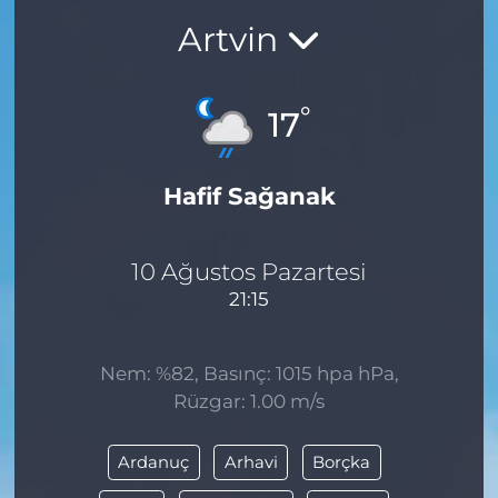
Artvin
BÖLGE
YAŞAM
°
17
DÜNYA
Hafif Sağanak
GENEL
GÜNCEL
10 Ağustos Pazartesi
21:15
RESMİ İLAN
Nem: %82, Basınç: 1015 hpa hPa,
Rüzgar: 1.00 m/s
Ardanuç
Arhavi
Borçka