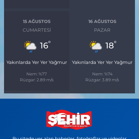
15 AĞUSTOS
16 AĞUSTOS
CUMARTESI
PAZAR
°
°
16
18
Yakınlarda Yer Yer Yağmur
Yakınlarda Yer Yer Yağmur
Nem: %77
Nem: %74
Rüzgar: 2.89 m/s
Rüzgar: 3.89 m/s
Bu sitede yer alan haberler, fotoğraflar ve videolar