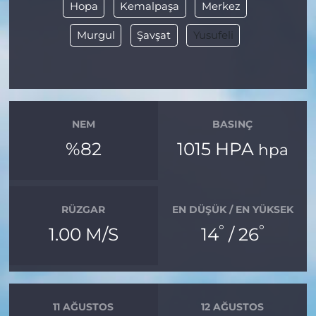
Hopa
Kemalpaşa
Merkez
Murgul
Şavşat
Yusufeli
NEM
BASINÇ
%82
1015 HPA
hpa
RÜZGAR
EN DÜŞÜK / EN YÜKSEK
°
°
1.00 M/S
14
/ 26
11 AĞUSTOS
12 AĞUSTOS