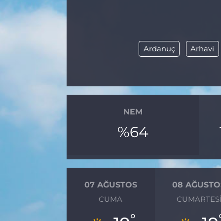
BÖLGE
YAŞAM
Ardanuç
Arhavi
DÜNYA
GENEL
NEM
GÜNCEL
%64
RESMİ İLAN
07 AĞUSTOS
08 AĞUSTO
CUMA
CUMARTES
°