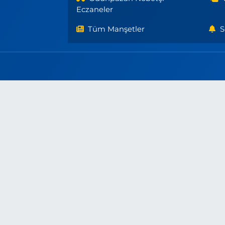
Eczaneler
Tüm Manşetler
S