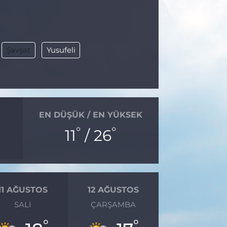
Şavşat
Yusufeli
EN DÜŞÜK / EN YÜKSEK
°
°
11
/ 26
11 AĞUSTOS
12 AĞUSTOS
SALI
ÇARŞAMBA
°
°