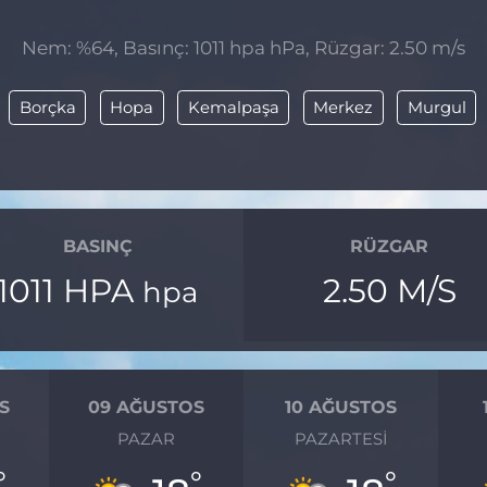
Nem: %64, Basınç: 1011 hpa hPa, Rüzgar: 2.50 m/s
Borçka
Hopa
Kemalpaşa
Merkez
Murgul
BASINÇ
RÜZGAR
1011 HPA
2.50 M/S
hpa
S
09 AĞUSTOS
10 AĞUSTOS
I
PAZAR
PAZARTESI
°
°
°