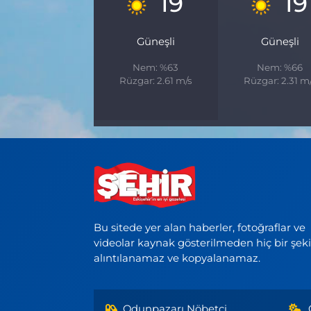
19
19
Güneşli
Güneşli
Nem: %63
Nem: %66
Rüzgar: 2.61 m/s
Rüzgar: 2.31 m
Bu sitede yer alan haberler, fotoğraflar ve
videolar kaynak gösterilmeden hiç bir şek
alıntılanamaz ve kopyalanamaz.
Odunpazarı Nöbetçi