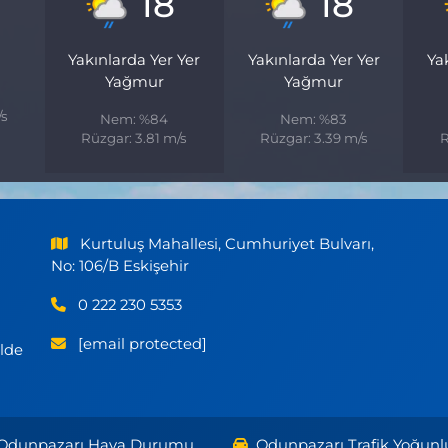
18
18
Yakınlarda Yer Yer
Yakınlarda Yer Yer
Ya
Yağmur
Yağmur
/s
Nem: %84
Nem: %83
Rüzgar: 3.81 m/s
Rüzgar: 3.39 m/s
R
Kurtuluş Mahallesi, Cumhuriyet Bulvarı,
No: 106/B Eskişehir
0 222 230 5353
[email protected]
ilde
Odunpazarı Hava Durumu
Odunpazarı Trafik Yoğunl