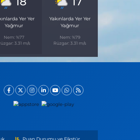
18
17
kınlarda Yer Yer
Yakınlarda Yer Yer
Yağmur
Yağmur
Nem: %77
Nem: %79
üzgar: 3.31 m/s
Rüzgar: 3.31 m/s
uk
Puan Durumu ve Fikstür