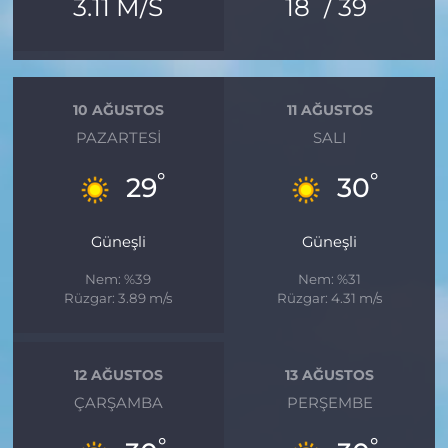
°
°
3.11 M/S
18
/ 39
10 AĞUSTOS
11 AĞUSTOS
PAZARTESI
SALI
°
°
29
30
Güneşli
Güneşli
Nem: %39
Nem: %31
Rüzgar: 3.89 m/s
Rüzgar: 4.31 m/s
12 AĞUSTOS
13 AĞUSTOS
ÇARŞAMBA
PERŞEMBE
°
°