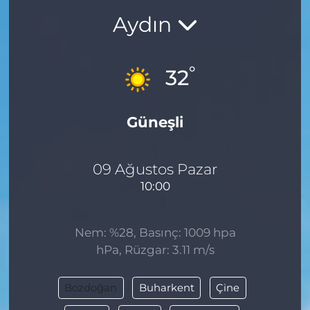
Aydın
BÖLGE
YAŞAM
°
32
DÜNYA
Güneşli
GENEL
GÜNCEL
09 Ağustos Pazar
10:00
RESMİ İLAN
Nem: %28, Basınç: 1009 hpa
hPa, Rüzgar: 3.11 m/s
Bozdoğan
Buharkent
Çine