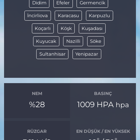
Didim
Efeler
Germencik
İncirliova
Karacasu
Karpuzlu
Koçarlı
Köşk
Kuşadası
Kuyucak
Nazilli
Söke
Sultanhisar
Yenipazar
NEM
BASINÇ
%28
1009 HPA
hpa
RÜZGAR
EN DÜŞÜK / EN YÜKSEK