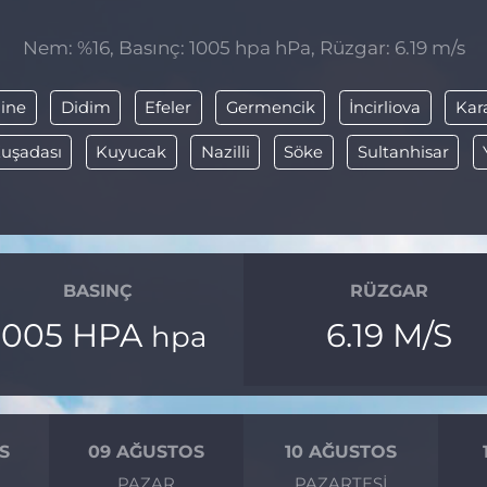
Nem: %16, Basınç: 1005 hpa hPa, Rüzgar: 6.19 m/s
ine
Didim
Efeler
Germencik
İncirliova
Kar
uşadası
Kuyucak
Nazilli
Söke
Sultanhisar
BASINÇ
RÜZGAR
1005 HPA
6.19 M/S
hpa
S
09 AĞUSTOS
10 AĞUSTOS
I
PAZAR
PAZARTESI