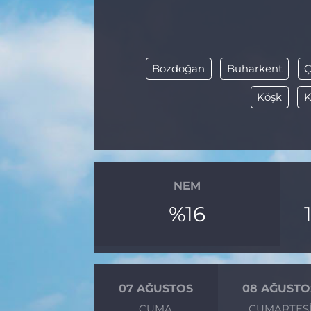
BÖLGE
YAŞAM
Bozdoğan
Buharkent
Ç
DÜNYA
Köşk
K
GENEL
GÜNCEL
NEM
RESMİ İLAN
%16
07 AĞUSTOS
08 AĞUSTO
CUMA
CUMARTES