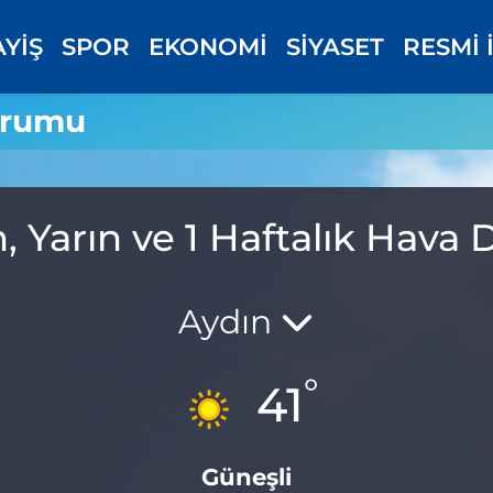
AYİŞ
SPOR
EKONOMİ
SİYASET
RESMİ 
urumu
 Yarın ve 1 Haftalık Hav
Aydın
°
41
Güneşli