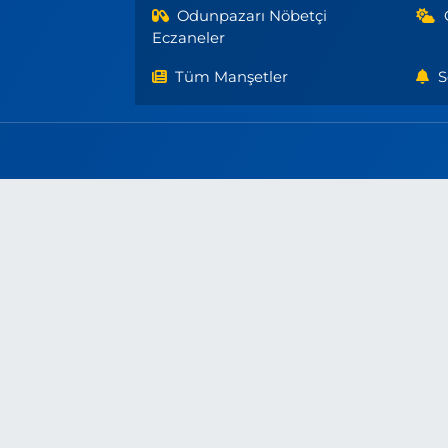
Odunpazarı Nöbetçi
Eczaneler
Tüm Manşetler
S