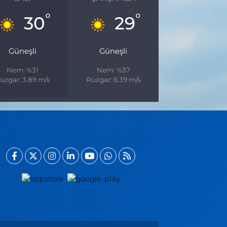
°
°
30
29
Güneşli
Güneşli
Nem: %31
Nem: %37
üzgar: 3.89 m/s
Rüzgar: 6.39 m/s