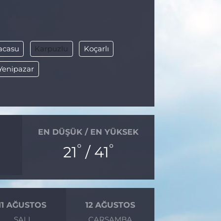
acasu
Karpuzlu
Koçarlı
Yenipazar
EN DÜŞÜK / EN YÜKSEK
°
°
21
/ 41
11 AĞUSTOS
12 AĞUSTOS
SALI
ÇARŞAMBA