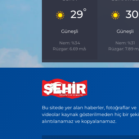
°
29
30
Güneşli
Güneşli
Nem: %34
Nem: %31
Rüzgar: 6.69 m/s
Rüzgar: 7.89 m
Bu sitede yer alan haberler, fotoğraflar ve
videolar kaynak gösterilmeden hiç bir şek
alıntılanamaz ve kopyalanamaz.