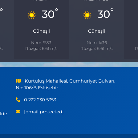
°
°
°
30
30
Güneşli
Güneşli
Nem: %33
Nem: %36
/s
Rüzgar: 6.61 m/s
Rüzgar: 6.61 m/s
R
Kurtuluş Mahallesi, Cumhuriyet Bulvarı,
No: 106/B Eskişehir
0 222 230 5353
[email protected]
ilde