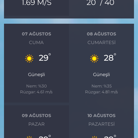
°
°
1.69 M/S
20
/ 40
07 AĞUSTOS
08 AĞUSTOS
CUMA
CUMARTESI
°
°
29
28
Güneşli
Güneşli
Nem: %30
Nem: %35
Rüzgar: 4.61 m/s
Rüzgar: 4.81 m/s
09 AĞUSTOS
10 AĞUSTOS
PAZAR
PAZARTESI
°
°