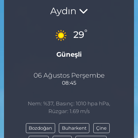
Aydın
BÖLGE
YAŞAM
°
29
DÜNYA
Güneşli
GENEL
GÜNCEL
06 Ağustos Perşembe
08:45
RESMİ İLAN
Nem: %37, Basınç: 1010 hpa hPa,
Rüzgar: 1.69 m/s
Bozdoğan
Buharkent
Çine