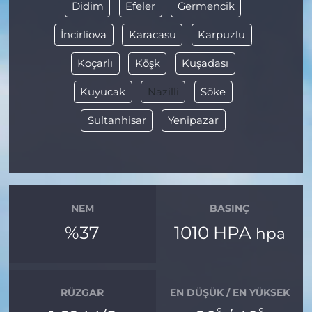
Didim
Efeler
Germencik
İncirliova
Karacasu
Karpuzlu
Koçarlı
Köşk
Kuşadası
Kuyucak
Nazilli
Söke
Sultanhisar
Yenipazar
NEM
BASINÇ
%37
1010 HPA
hpa
RÜZGAR
EN DÜŞÜK / EN YÜKSEK