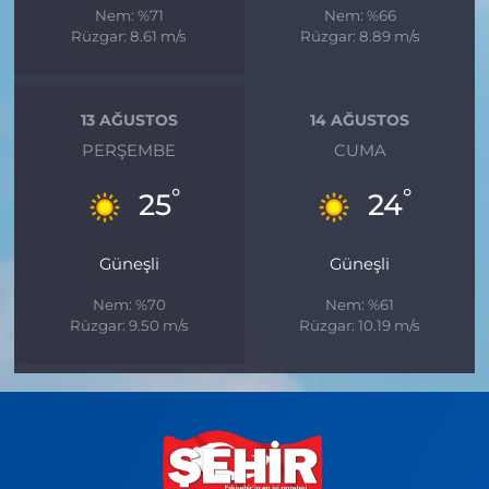
Nem: %71
Nem: %66
Rüzgar: 8.61 m/s
Rüzgar: 8.89 m/s
13 AĞUSTOS
14 AĞUSTOS
PERŞEMBE
CUMA
°
°
25
24
Güneşli
Güneşli
Nem: %70
Nem: %61
Rüzgar: 9.50 m/s
Rüzgar: 10.19 m/s