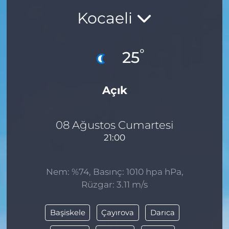
Kocaeli
BÖLGE
YAŞAM
°
25
DÜNYA
Açık
GENEL
GÜNCEL
08 Ağustos Cumartesi
21:00
RESMİ İLAN
Nem: %74, Basınç: 1010 hpa hPa,
Rüzgar: 3.11 m/s
Başiskele
Çayırova
Darıca