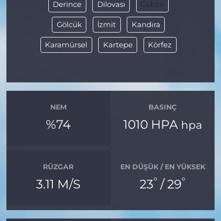
Derince
Dilovası
Gebze
Gölcük
İzmit
Kandıra
Karamürsel
Kartepe
Körfez
NEM
BASINÇ
%74
1010 HPA
hpa
RÜZGAR
EN DÜŞÜK / EN YÜKSEK
°
°
3.11 M/S
23
/ 29