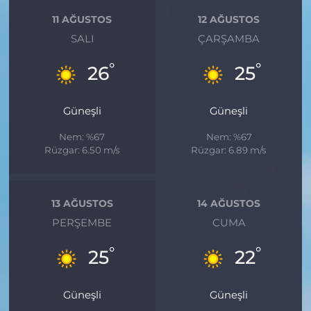
11 AĞUSTOS
12 AĞUSTOS
SALI
ÇARŞAMBA
°
°
26
25
Güneşli
Güneşli
Nem: %67
Nem: %67
Rüzgar: 6.50 m/s
Rüzgar: 6.89 m/s
13 AĞUSTOS
14 AĞUSTOS
PERŞEMBE
CUMA
°
°
25
22
Güneşli
Güneşli