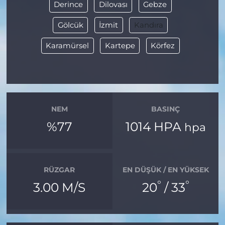
Derince
Dilovası
Gebze
Gölcük
İzmit
Kandıra
Karamürsel
Kartepe
Körfez
NEM
BASINÇ
%77
1014 HPA
hpa
RÜZGAR
EN DÜŞÜK / EN YÜKSEK
°
°
3.00 M/S
20
/ 33