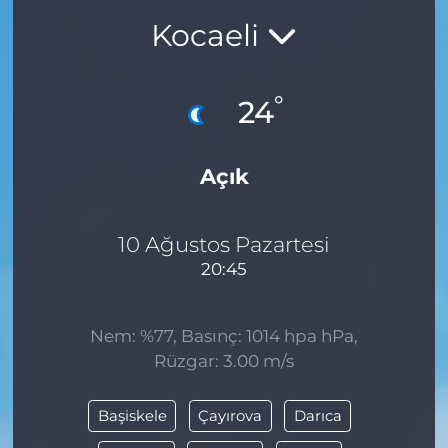
Kocaeli
BÖLGE
YAŞAM
°
24
DÜNYA
Açık
GENEL
GÜNCEL
10 Ağustos Pazartesi
20:45
RESMİ İLAN
Nem: %77, Basınç: 1014 hpa hPa,
Rüzgar: 3.00 m/s
Başiskele
Çayırova
Darıca