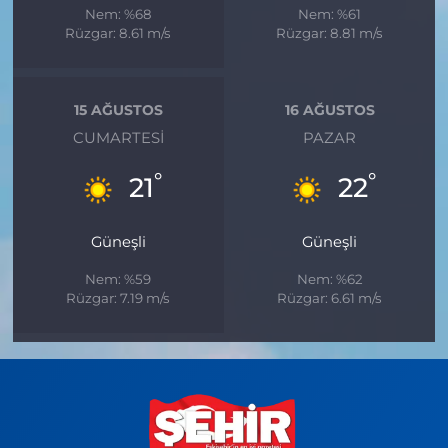
Nem: %68
Nem: %61
Rüzgar: 8.61 m/s
Rüzgar: 8.81 m/s
15 AĞUSTOS
16 AĞUSTOS
CUMARTESI
PAZAR
°
°
21
22
Güneşli
Güneşli
Nem: %59
Nem: %62
Rüzgar: 7.19 m/s
Rüzgar: 6.61 m/s