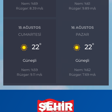
Nem: %69
Nem: %61
Rüzgar: 8.39 m/s
Rüzgar: 9.89 m/s
15 AĞUSTOS
16 AĞUSTOS
CUMARTESI
PAZAR
°
°
22
22
Güneşli
Güneşli
Nem: %59
Nem: %62
Rüzgar: 9.11 m/s
Rüzgar: 7.69 m/s