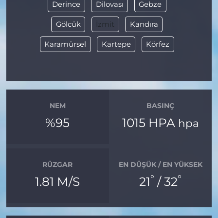
Derince
Dilovası
Gebze
Gölcük
İzmit
Kandıra
Karamürsel
Kartepe
Körfez
NEM
BASINÇ
%95
1015 HPA
hpa
RÜZGAR
EN DÜŞÜK / EN YÜKSEK
°
°
1.81 M/S
21
/ 32