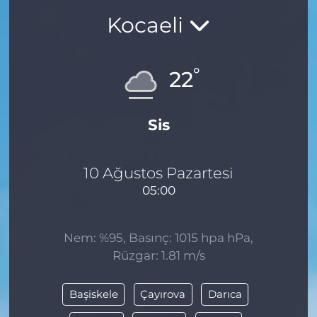
Kocaeli
BÖLGE
YAŞAM
°
22
DÜNYA
Sis
GENEL
GÜNCEL
10 Ağustos Pazartesi
05:00
RESMİ İLAN
Nem: %95, Basınç: 1015 hpa hPa,
Rüzgar: 1.81 m/s
Başiskele
Çayırova
Darıca