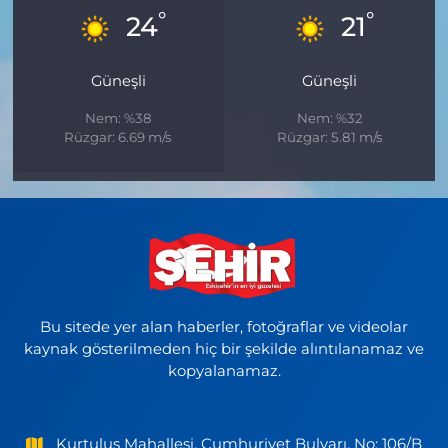
°
°
24
21
Güneşli
Güneşli
Nem: %38
Nem: %32
Rüzgar: 6.69 m/s
Rüzgar: 5.81 m/s
Bu sitede yer alan haberler, fotoğraflar ve videolar
kaynak gösterilmeden hiç bir şekilde alıntılanamaz ve
kopyalanamaz.
Kurtuluş Mahallesi, Cumhuriyet Bulvarı, No: 106/B