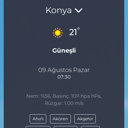
Konya
BÖLGE
YAŞAM
°
21
DÜNYA
Güneşli
GENEL
GÜNCEL
09 Ağustos Pazar
07:30
RESMİ İLAN
Nem: %56, Basınç: 1011 hpa hPa,
Rüzgar: 1.00 m/s
Ahırlı
Akören
Akşehir