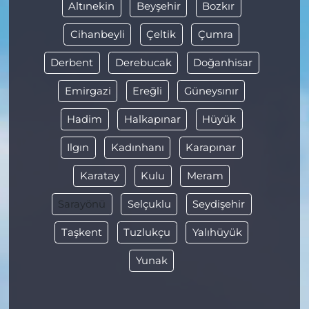
Altınekin
Beyşehir
Bozkır
Cihanbeyli
Çeltik
Çumra
Derbent
Derebucak
Doğanhisar
Emirgazi
Ereğli
Güneysınır
Hadim
Halkapınar
Hüyük
Ilgın
Kadınhanı
Karapınar
Karatay
Kulu
Meram
Sarayönü
Selçuklu
Seydişehir
Taşkent
Tuzlukçu
Yalıhüyük
Yunak