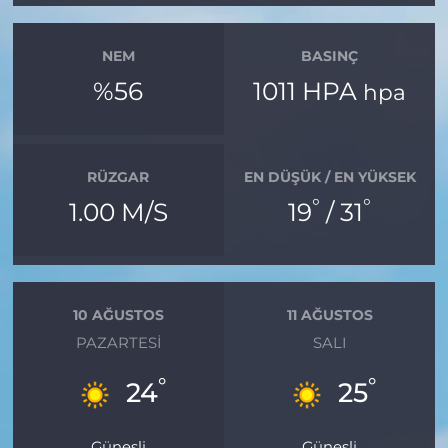
NEM
BASINÇ
%56
1011 HPA
hpa
RÜZGAR
EN DÜŞÜK / EN YÜKSEK
°
°
1.00 M/S
19
/ 31
10 AĞUSTOS
11 AĞUSTOS
PAZARTESI
SALI
°
°
24
25
Güneşli
Güneşli