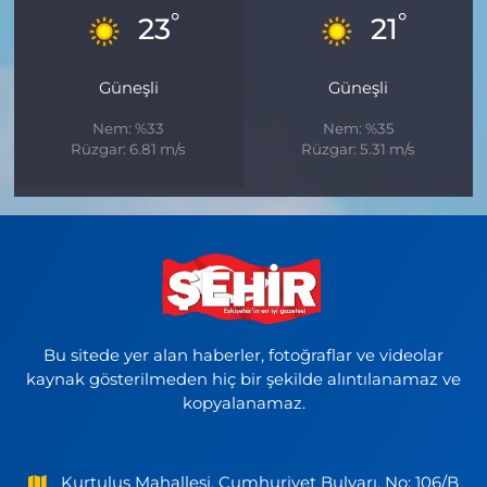
°
°
23
21
Güneşli
Güneşli
Nem: %33
Nem: %35
Rüzgar: 6.81 m/s
Rüzgar: 5.31 m/s
Bu sitede yer alan haberler, fotoğraflar ve videolar
kaynak gösterilmeden hiç bir şekilde alıntılanamaz ve
kopyalanamaz.
Kurtuluş Mahallesi, Cumhuriyet Bulvarı, No: 106/B