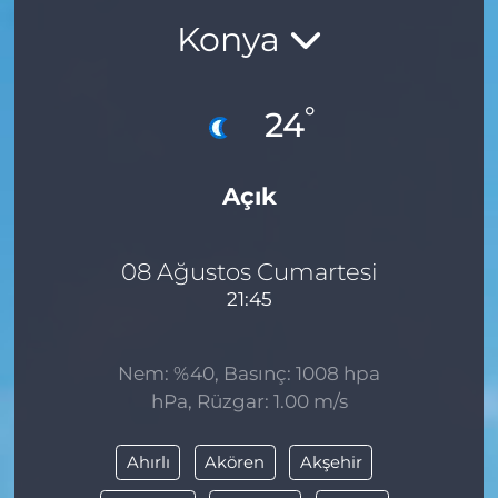
Konya
BÖLGE
YAŞAM
°
24
DÜNYA
Açık
GENEL
GÜNCEL
08 Ağustos Cumartesi
21:45
RESMİ İLAN
Nem: %40, Basınç: 1008 hpa
hPa, Rüzgar: 1.00 m/s
Ahırlı
Akören
Akşehir