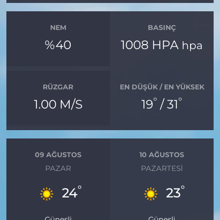
NEM
BASINÇ
%40
1008 HPA
hpa
RÜZGAR
EN DÜŞÜK / EN YÜKSEK
°
°
1.00 M/S
19
/ 31
09 AĞUSTOS
10 AĞUSTOS
PAZAR
PAZARTESI
°
°
24
23
Güneşli
Güneşli