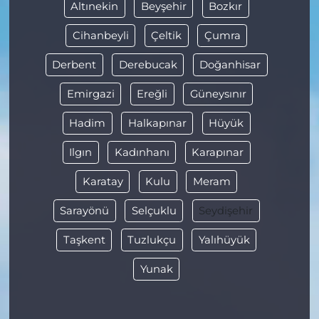
Altınekin
Beyşehir
Bozkır
Cihanbeyli
Çeltik
Çumra
Derbent
Derebucak
Doğanhisar
Emirgazi
Ereğli
Güneysınır
Hadim
Halkapınar
Hüyük
Ilgın
Kadınhanı
Karapınar
Karatay
Kulu
Meram
Sarayönü
Selçuklu
Seydişehir
Taşkent
Tuzlukçu
Yalıhüyük
Yunak