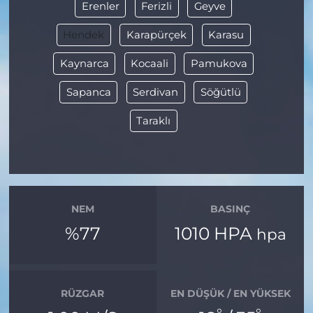
Erenler
Ferizli
Geyve
Hendek
Karapürçek
Karasu
Kaynarca
Kocaali
Pamukova
Sapanca
Serdivan
Söğütlü
Taraklı
NEM
BASINÇ
%77
1010 HPA
hpa
RÜZGAR
EN DÜŞÜK / EN YÜKSEK