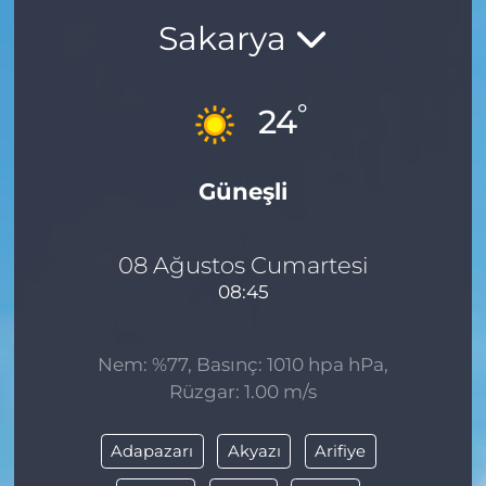
Sakarya
BÖLGE
YAŞAM
°
24
DÜNYA
Güneşli
GENEL
GÜNCEL
08 Ağustos Cumartesi
08:45
RESMİ İLAN
Nem: %77, Basınç: 1010 hpa hPa,
Rüzgar: 1.00 m/s
Adapazarı
Akyazı
Arifiye