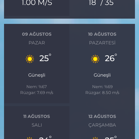
°
°
1.00 M/S
18
/ 35
09 AĞUSTOS
10 AĞUSTOS
PAZAR
PAZARTESI
°
°
25
26
Güneşli
Güneşli
Nem: %67
Nem: %69
Rüzgar: 7.69 m/s
Rüzgar: 8.50 m/s
11 AĞUSTOS
12 AĞUSTOS
SALI
ÇARŞAMBA
°
°