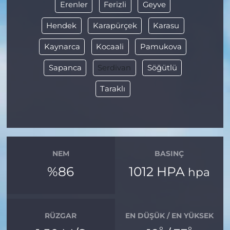
Erenler
Ferizli
Geyve
Hendek
Karapürçek
Karasu
Kaynarca
Kocaali
Pamukova
Sapanca
Serdivan
Söğütlü
Taraklı
NEM
BASINÇ
%86
1012 HPA
hpa
RÜZGAR
EN DÜŞÜK / EN YÜKSEK