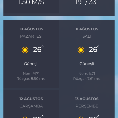
°
°
1.50 M/S
19
/ 33
10 AĞUSTOS
11 AĞUSTOS
PAZARTESI
SALI
°
°
26
26
Güneşli
Güneşli
Nem: %71
Nem: %71
Rüzgar: 8.50 m/s
Rüzgar: 7.61 m/s
12 AĞUSTOS
13 AĞUSTOS
ÇARŞAMBA
PERŞEMBE
°
°