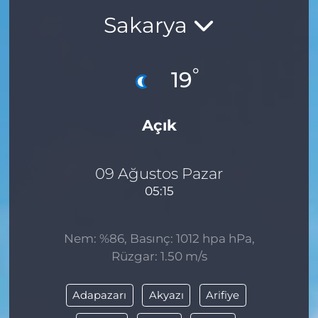
Sakarya
BÖLGE
YAŞAM
°
19
DÜNYA
Açık
GENEL
GÜNCEL
09 Ağustos Pazar
05:15
RESMİ İLAN
Nem: %86, Basınç: 1012 hpa hPa,
Rüzgar: 1.50 m/s
Adapazarı
Akyazı
Arifiye