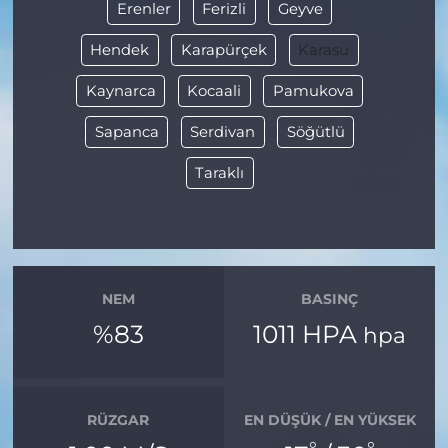
Erenler
Ferizli
Geyve
Hendek
Karapürçek
Karasu
Kaynarca
Kocaali
Pamukova
Sapanca
Serdivan
Söğütlü
Taraklı
NEM
BASINÇ
%83
1011 HPA
hpa
RÜZGAR
EN DÜŞÜK / EN YÜKSEK