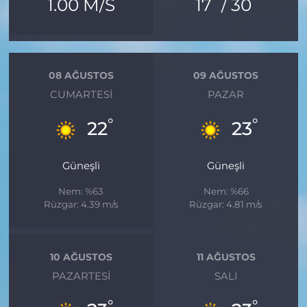
°
°
1.00 M/S
17
/ 30
08 AĞUSTOS
09 AĞUSTOS
CUMARTESI
PAZAR
°
°
22
23
Güneşli
Güneşli
Nem: %63
Nem: %66
Rüzgar: 4.39 m/s
Rüzgar: 4.81 m/s
10 AĞUSTOS
11 AĞUSTOS
PAZARTESI
SALI
°
°