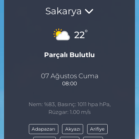
Sakarya
BÖLGE
YAŞAM
°
22
DÜNYA
Parçalı Bulutlu
GENEL
GÜNCEL
07 Ağustos Cuma
08:00
RESMİ İLAN
Nem: %83, Basınç: 1011 hpa hPa,
Rüzgar: 1.00 m/s
Adapazarı
Akyazı
Arifiye