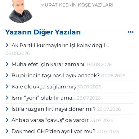
MURAT KESKİN KÖŞE YAZILARI
Yazarın Diğer Yazıları
Ak Partili kurmayların işi kolay değil…
06.08.2026
Muhalefet için karar zamanı!
04.08.2026
Bu pirincin taşı nasıl ayıklanacak?
02.08.2026
Kale oldukça sağlammış
30.07.2026
İsmi “yeni” olabilir ama…
28.07.2026
İstifa rüzgarı fırtınaya döner mi?
26.07.2026
Ahbap varsa "çavuş" da vardır
23.07.2026
Dökmeci CHP'den ayrılıyor mu?
21.07.2026