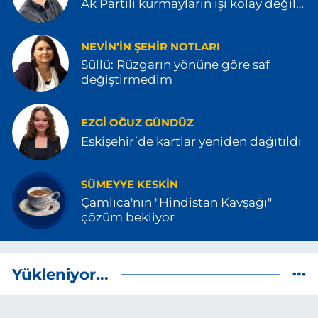
Ak Partili kurmayların işi kolay değil…
NEVIN’IN ŞEHIR NOTLARI
Süllü: Rüzgarın yönüne göre saf
değiştirmedim
EZGI OĞUZ GÜNDÜZ
Eskişehir’de kartlar yeniden dağıtıldı
SÜMEYYE KESKIN
Çamlıca'nın "Hindistan Kavşağı"
çözüm bekliyor
Yükleniyor...