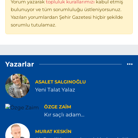
Yorum yazarak
topluluk kurallarımızı
kabul etmiş
bulunuyor ve tüm sorumluluğu üstleniyorsunuz.
Yazılan yorumlardan Şehir Gazetesi hiçbir şekilde
sorumlu tutulamaz.
Yazarlar
ASALET SALGINOĞLU
Yeni Talat Yalaz
ÖZGE ZAIM
Kır saçlı adam…
MURAT KESKİN