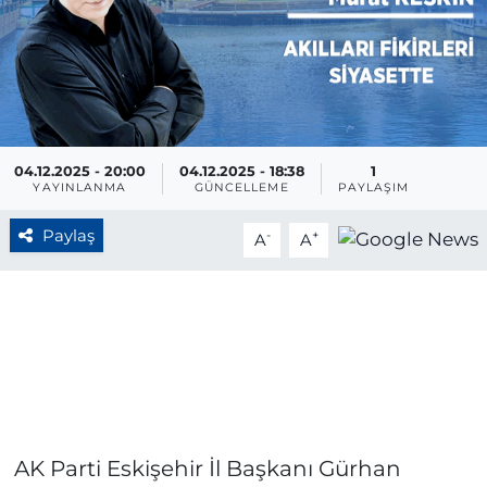
BÖLGE
YAŞAM
DÜNYA
04.12.2025 - 20:00
04.12.2025 - 18:38
1
YAYINLANMA
GÜNCELLEME
PAYLAŞIM
GENEL
Paylaş
-
+
A
A
GÜNCEL
RESMİ İLAN
AK Parti Eskişehir İl Başkanı Gürhan