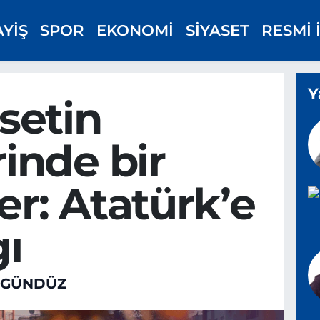
AYİŞ
SPOR
EKONOMİ
SİYASET
RESMİ 
Y
setin
inde bir
r: Atatürk’e
gı
 GÜNDÜZ