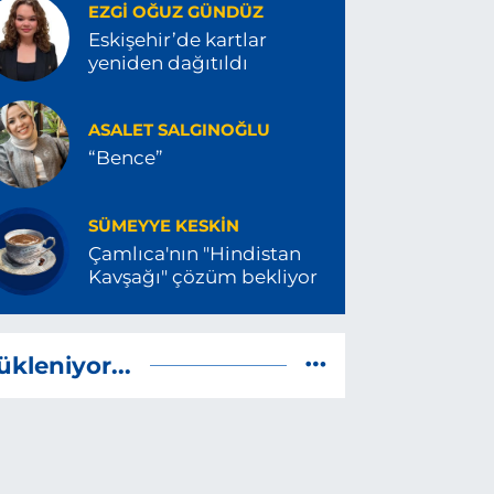
EZGI OĞUZ GÜNDÜZ
Eskişehir’de kartlar
yeniden dağıtıldı
ASALET SALGINOĞLU
“Bence”
SÜMEYYE KESKIN
Çamlıca'nın "Hindistan
Kavşağı" çözüm bekliyor
ükleniyor...