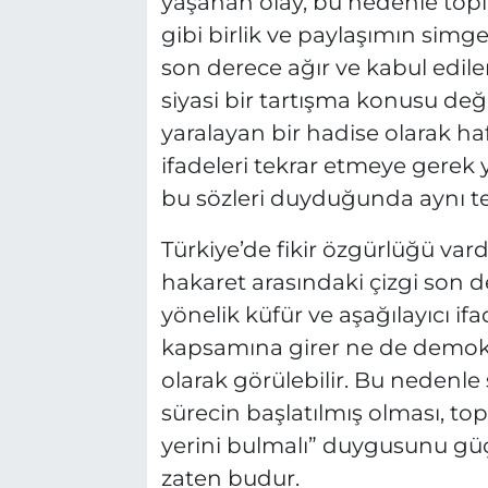
yaşanan olay, bu nedenle topl
gibi birlik ve paylaşımın simge
son derece ağır ve kabul edile
siyasi bir tartışma konusu de
yaralayan bir hadise olarak haf
ifadeleri tekrar etmeye gere
bu sözleri duyduğunda aynı tepk
Türkiye’de fikir özgürlüğü vard
hakaret arasındaki çizgi son d
yönelik küfür ve aşağılayıcı i
kapsamına girer ne de demokra
olarak görülebilir. Bu nedenl
sürecin başlatılmış olması, t
yerini bulmalı” duygusunu güç
zaten budur.