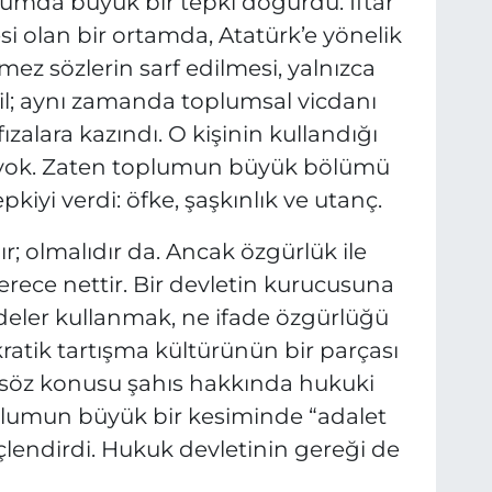
umda büyük bir tepki doğurdu. İftar
si olan bir ortamda, Atatürk’e yönelik
mez sözlerin sarf edilmesi, yalnızca
ğil; aynı zamanda toplumsal vicdanı
ızalara kazındı. O kişinin kullandığı
k yok. Zaten toplumun büyük bölümü
iyi verdi: öfke, şaşkınlık ve utanç.
ır; olmalıdır da. Ancak özgürlük ile
erece nettir. Bir devletin kurucusuna
fadeler kullanmak, ne ifade özgürlüğü
tik tartışma kültürünün bir parçası
e söz konusu şahıs hakkında hukuki
oplumun büyük bir kesiminde “adalet
lendirdi. Hukuk devletinin gereği de