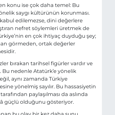
en konu ise çok daha temel: Bu
önelik saygı kültürünün korunması.
 kabul edilemezse, dini değerlere
tıran nefret söylemleri üretmek de
ürkiye’nin en çok ihtiyaç duyduğu şey;
üşman görmeden, ortak değerler
esidir.
er bırakan tarihsel figürler vardır ve
. Bu nedenle Atatürk’e yönelik
 değil, aynı zamanda Türkiye
sine yönelmiş sayılır. Bu hassasiyetin
tarafından paylaşılması da aslında
âlâ güçlü olduğunu gösteriyor.
anan bu olay bir kez daha şunu