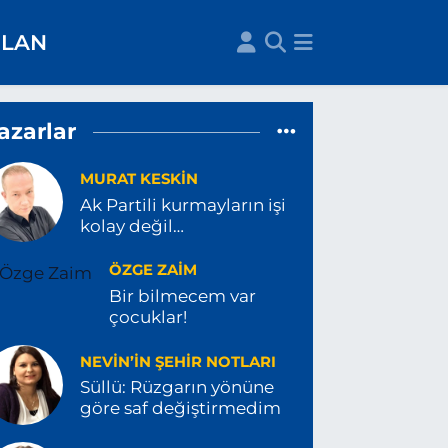
İLAN
azarlar
MURAT KESKİN
Ak Partili kurmayların işi
kolay değil…
ÖZGE ZAIM
Bir bilmecem var
çocuklar!
NEVIN’IN ŞEHIR NOTLARI
Süllü: Rüzgarın yönüne
göre saf değiştirmedim