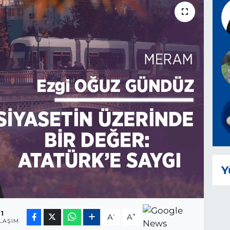
Y
1
-
+
A
A
LAŞIM