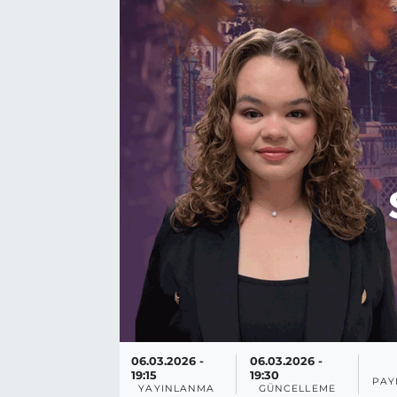
BÖLGE
YAŞAM
DÜNYA
GENEL
GÜNCEL
RESMİ İLAN
06.03.2026 -
06.03.2026 -
19:15
19:30
PAY
YAYINLANMA
GÜNCELLEME