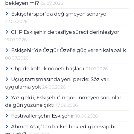
bekleyen mi?
29.07.2026
Eskişehirspor’da değişmeyen senaryo
22.07.2026
CHP Eskişehir’de tasfiye süreci derinleşiyor
15.07.2026
Eskişehir’de Özgür Özel’e güç veren kalabalık
08.07.2026
Chp’de koltuk nöbeti başladı
01.07.2026
Uçuş tartışmasında yeni perde: Söz var,
uygulama yok
24.06.2026
Yaz geldi, Eskişehir’in görünmeyen sorunları
da gün yüzüne çıktı
17.06.2026
Festivaller şehri Eskişehir
10.06.2026
Ahmet Ataç’tan halkın beklediği cevap bu