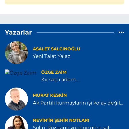
Yazarlar
ASALET SALGINOĞLU
Yeni Talat Yalaz
ÖZGE ZAIM
Kır saçlı adam…
MURAT KESKİN
Ak Partili kurmayların işi kolay değil…
NEVIN’IN ŞEHIR NOTLARI
Süllü: Rüzgarın yönüne göre saf