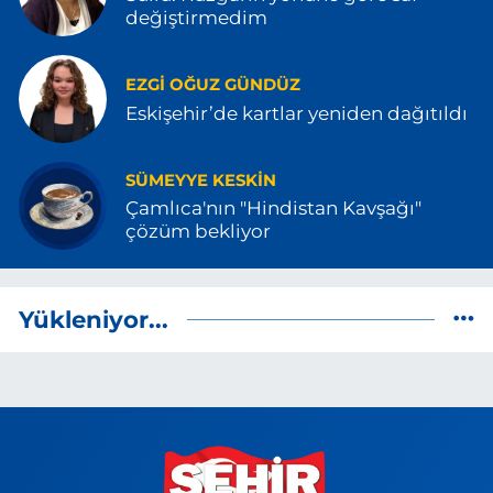
değiştirmedim
EZGI OĞUZ GÜNDÜZ
Eskişehir’de kartlar yeniden dağıtıldı
SÜMEYYE KESKIN
Çamlıca'nın "Hindistan Kavşağı"
çözüm bekliyor
Yükleniyor...