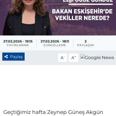
BÖLGE
YAŞAM
DÜNYA
27.02.2026 - 19:15
27.02.2026 - 18:11
2
YAYINLANMA
GÜNCELLEME
PAYLAŞIM
GENEL
Paylaş
-
+
A
A
GÜNCEL
RESMİ İLAN
Geçtiğimiz hafta Zeynep Güneş Akgün