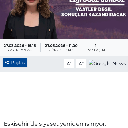
BÖLGE
YAŞAM
DÜNYA
27.03.2026 - 19:15
27.03.2026 - 11:00
1
YAYINLANMA
GÜNCELLEME
PAYLAŞIM
GENEL
Paylaş
-
+
A
A
GÜNCEL
RESMİ İLAN
Eskişehir’de siyaset yeniden ısınıyor.