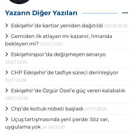
Yazarın Diğer Yazıları
Eskişehir’de kartlar yeniden dağıtıldı
05.08.2026
Gemiden ilk atlayan mı kazanır, limanda
bekleyen mi?
29.07.2026
Eskişehirspor’da değişmeyen senaryo
22.07.2026
CHP Eskişehir’de tasfiye süreci derinleşiyor
15.07.2026
Eskişehir’de Özgür Özel’e güç veren kalabalık
08.07.2026
Chp’de koltuk nöbeti başladı
01.07.2026
Uçuş tartışmasında yeni perde: Söz var,
uygulama yok
24.06.2026