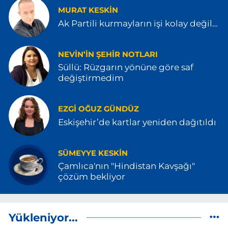
MURAT KESKİN
Ak Partili kurmayların işi kolay değil…
NEVIN’IN ŞEHIR NOTLARI
Süllü: Rüzgarın yönüne göre saf
değiştirmedim
EZGI OĞUZ GÜNDÜZ
Eskişehir’de kartlar yeniden dağıtıldı
SÜMEYYE KESKIN
Çamlıca'nın "Hindistan Kavşağı"
çözüm bekliyor
Yükleniyor...