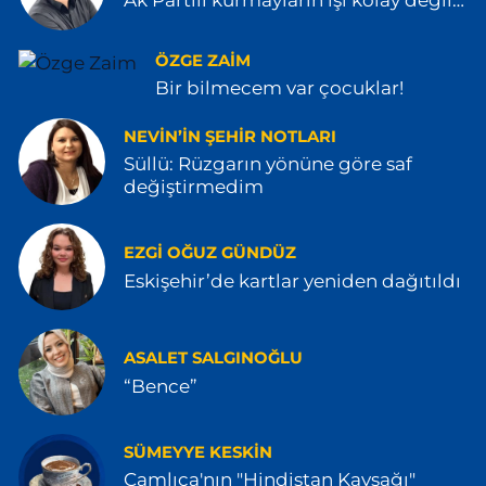
Ak Partili kurmayların işi kolay değil…
ÖZGE ZAIM
Bir bilmecem var çocuklar!
NEVIN’IN ŞEHIR NOTLARI
Süllü: Rüzgarın yönüne göre saf
değiştirmedim
EZGI OĞUZ GÜNDÜZ
Eskişehir’de kartlar yeniden dağıtıldı
ASALET SALGINOĞLU
“Bence”
SÜMEYYE KESKIN
Çamlıca'nın "Hindistan Kavşağı"