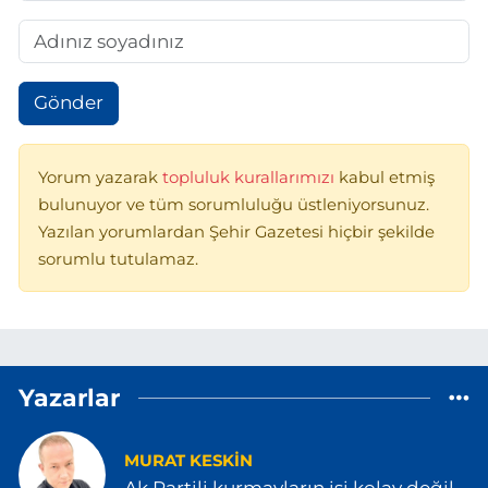
Gönder
Yorum yazarak
topluluk kurallarımızı
kabul etmiş
bulunuyor ve tüm sorumluluğu üstleniyorsunuz.
Yazılan yorumlardan Şehir Gazetesi hiçbir şekilde
sorumlu tutulamaz.
Yazarlar
MURAT KESKİN