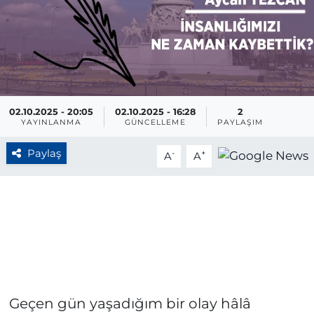
BÖLGE
YAŞAM
DÜNYA
02.10.2025 - 20:05
02.10.2025 - 16:28
2
YAYINLANMA
GÜNCELLEME
PAYLAŞIM
GENEL
Paylaş
-
+
A
A
GÜNCEL
RESMİ İLAN
Geçen gün yaşadığım bir olay hâlâ