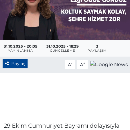
BÖLGE
YAŞAM
DÜNYA
31.10.2025 - 20:05
31.10.2025 - 18:29
3
YAYINLANMA
GÜNCELLEME
PAYLAŞIM
GENEL
Paylaş
-
+
A
A
GÜNCEL
RESMİ İLAN
29 Ekim Cumhuriyet Bayramı dolayısıyla