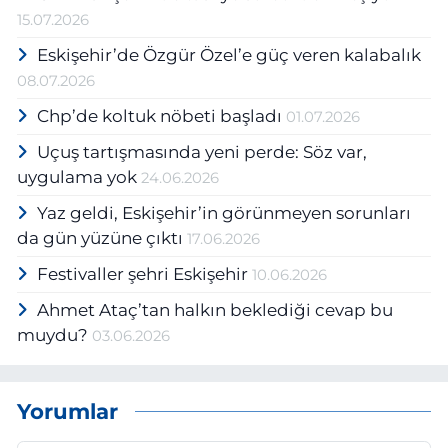
15.07.2026
Eskişehir’de Özgür Özel’e güç veren kalabalık
08.07.2026
Chp’de koltuk nöbeti başladı
01.07.2026
Uçuş tartışmasında yeni perde: Söz var,
uygulama yok
24.06.2026
Yaz geldi, Eskişehir’in görünmeyen sorunları
da gün yüzüne çıktı
17.06.2026
Festivaller şehri Eskişehir
10.06.2026
Ahmet Ataç’tan halkın beklediği cevap bu
muydu?
03.06.2026
Yorumlar