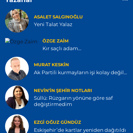
ASALET SALGINOĞLU
Yeni Talat Yalaz
ÖZGE ZAIM
Kır saçlı adam…
MURAT KESKİN
Ak Partili kurmayların işi kolay değil…
NEVIN’IN ŞEHIR NOTLARI
Süllü: Rüzgarın yönüne göre saf
değiştirmedim
EZGI OĞUZ GÜNDÜZ
Eskişehir’de kartlar yeniden dağıtıldı