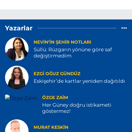
Yazarlar
NEVIN’IN ŞEHIR NOTLARI
Süllü: Rüzgarın yönüne göre saf
değiştirmedim
EZGI OĞUZ GÜNDÜZ
Eskişehir’de kartlar yeniden dağıtıldı
ÖZGE ZAIM
Her Güney doğru istikameti
göstermez!
MURAT KESKİN