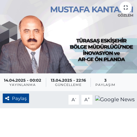
BÖLGE
YAŞAM
DÜNYA
GENEL
GÜNCEL
14.04.2025 - 00:02
13.04.2025 - 22:16
3
YAYINLANMA
GÜNCELLEME
PAYLAŞIM
RESMİ İLAN
Paylaş
-
+
A
A