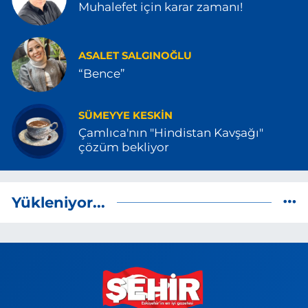
Muhalefet için karar zamanı!
ASALET SALGINOĞLU
“Bence”
SÜMEYYE KESKIN
Çamlıca'nın "Hindistan Kavşağı"
çözüm bekliyor
Yükleniyor...